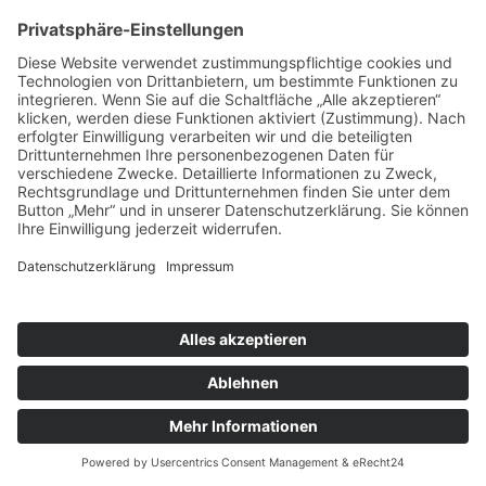
werden Ihre Aufgänge zum stilvollen Blickfang, an dem Sie
jahrelang Freude haben werden.
Facebook
Instagram
TREPPEN SPECKER
Theodor-Jörg-Straße 21
86480 Waltenhausen
08263/96009-0
postmaster@specker-treppen.de
Impressum
|
Datenschutz