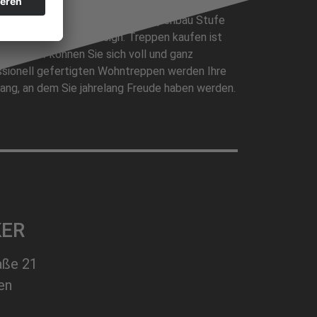
penbauer verbinden wir beim Treppenbau Stufe
it anspruchsvollem Design. Treppen kaufen ist
now-how können Sie sich voll und ganz
ssionell gefertigten Wohntreppen werden Ihre
fang, an dem Sie jahrelang Freude haben werden.
KER
aße 21
en