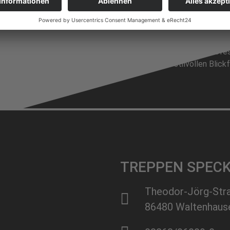
Als langjährig erfahrene Trep
für Stufe höchste Qualität m
Vertrauenssache – auf unser K
verlassen. Durch unsere profe
Aufgänge zum stilvollen Blick
TREPPEN SPEC
Theodor-Jörg-Str
86480 Waltenhaus