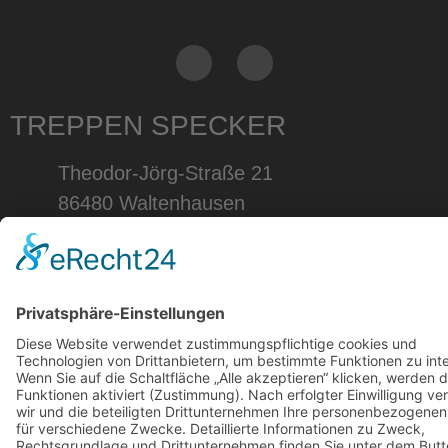
TREPPEN SPECKER
Theodor-Jörg-Straße 21
86480 Waltenhausen
08263/96009-0
postmaster@specker-treppen.de
Impressum
|
Datenschutz